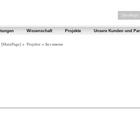
[SiteMap]
stungen
Wissenschaft
Projekte
Unsere Kunden und Par
[MainPage]
Projekte
Без имени