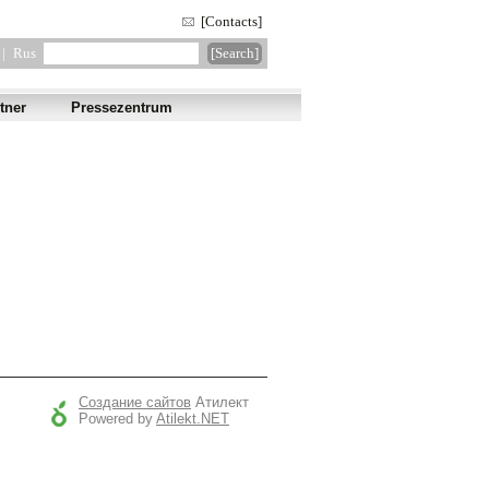
[Contacts]
|
Rus
tner
Pressezentrum
Создание сайтов
Атилект
Powered by
Atilekt.NET