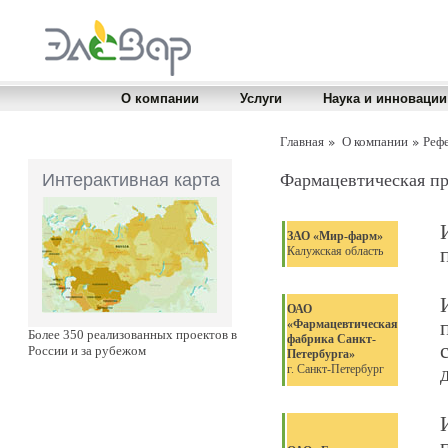
О компании
Услуги
Наука и инновации
Главная
О компании
Реф
Интерактивная карта
Фармацевтическая п
ЗАО «Мир-фарм»
Калужская область
ОАО
«Фармацевтическая
Более 350 реализованных проектов в
фабрика Санкт-
России и за рубежом
Петербурга»
г. Санкт-Петербург