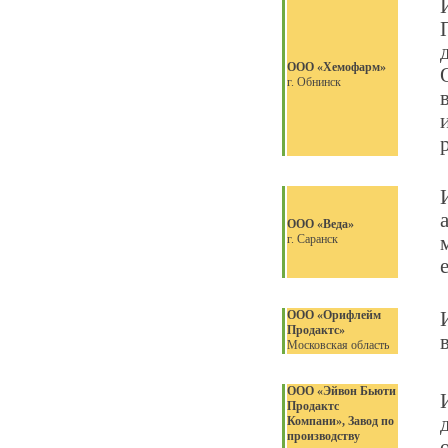
ООО «Хемофарм»
г. Обнинск
ООО «
Веда»
г. Саранск
ООО «Орифлейм
Продактс»
Московская область
ООО «Эйвон Бьюти
Продактс
Компани», Завод по
производству