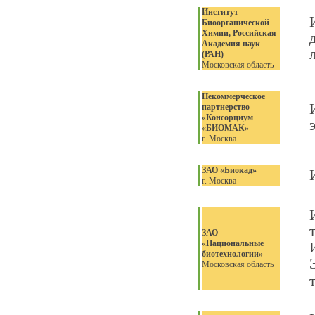
Институт
Биоорганической
Химии, Российская
Академия наук
(РАН)
Московская область
Некоммерческое
партнерство
«Консорциум
«БИОМАК»
г. Москва
ЗАО «Биокад»
г. Москва
ЗАО
«Национальные
биотехнологии»
Московская область